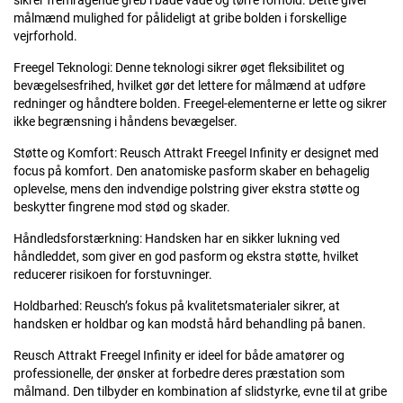
sikrer fremragende greb i både våde og tørre forhold. Dette giver
målmænd mulighed for pålideligt at gribe bolden i forskellige
vejrforhold.
Freegel Teknologi: Denne teknologi sikrer øget fleksibilitet og
bevægelsesfrihed, hvilket gør det lettere for målmænd at udføre
redninger og håndtere bolden. Freegel-elementerne er lette og sikrer
ikke begrænsning i håndens bevægelser.
Støtte og Komfort: Reusch Attrakt Freegel Infinity er designet med
focus på komfort. Den anatomiske pasform skaber en behagelig
oplevelse, mens den indvendige polstring giver ekstra støtte og
beskytter fingrene mod stød og skader.
Håndledsforstærkning: Handsken har en sikker lukning ved
håndleddet, som giver en god pasform og ekstra støtte, hvilket
reducerer risikoen for forstuvninger.
Holdbarhed: Reusch’s fokus på kvalitetsmaterialer sikrer, at
handsken er holdbar og kan modstå hård behandling på banen.
Reusch Attrakt Freegel Infinity er ideel for både amatører og
professionelle, der ønsker at forbedre deres præstation som
målmand. Den tilbyder en kombination af slidstyrke, evne til at gribe