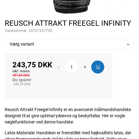
REUSCH ATTRAKT FREEGEL INFINITY
Varenummer:
54707357700
Vælg variant
243,75 DKK
-
+
inkl. moms
487,50 DKK
Du sparer
243,75 DKK
Reusch Attrakt Freegel Infinity er en avanceret målmandshandske
designet til at give optimal ydeevne og beskyttelse. Her er nogle
nøglefunktioner ved denne handske:
Latex Materiale: Handsken er fremstillet med højkvalitets latex, der