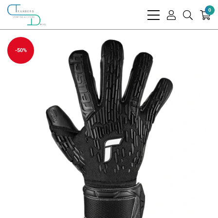
0
bars
user
search
light
light
light
-50%