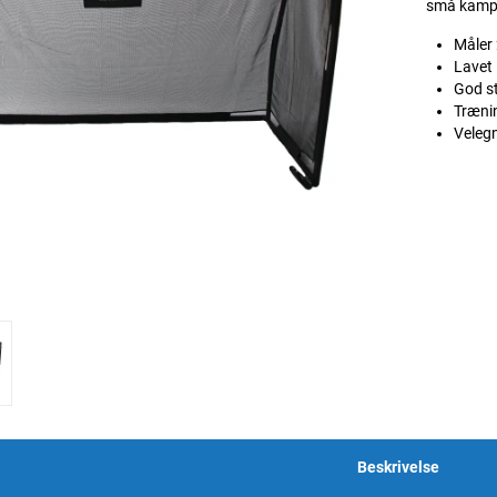
små kamp
Måler
Lavet 
God st
Trænin
Velegn
Beskrivelse