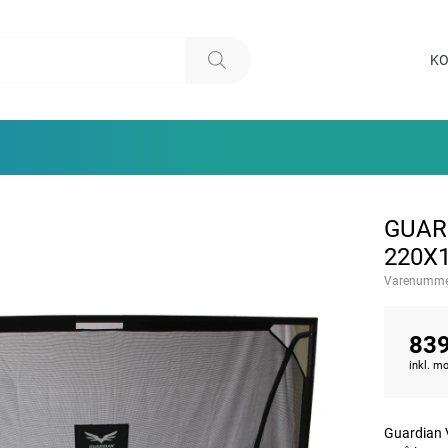
KO
GUAR
220X
Varenumme
839
inkl. 
Guardian V