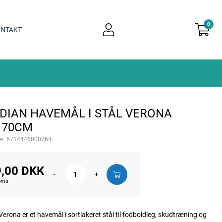
0
user
NTAKT
light
DIAN HAVEMÅL I STÅL VERONA
170CM
r:
5714446000764
,00 DKK
-
+
moms
erona er et havemål i sortlakeret stål til fodboldleg, skudtræning og