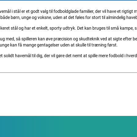
ål i stål er et godt valg til fodboldglade familier, der vil have et rigti
 både børn, unge og voksne, uden at det føles for stort til almindelig have
tlakeret stål og har et enkelt, sporty udtryk. Det kan bruges til små kamp
g med, så spilleren kan øve præcision og skudteknik ved at sigte efter bes
unge kan få mange gentagelser uden at skulle til træning først.
 solidt havemål til dig, der vil gøre det nemt at spille mere fodbold i hv