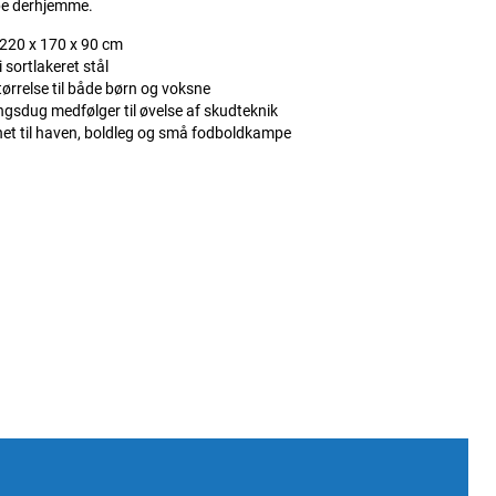
e derhjemme.
 220 x 170 x 90 cm
i sortlakeret stål
ørrelse til både børn og voksne
gsdug medfølger til øvelse af skudteknik
et til haven, boldleg og små fodboldkampe