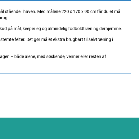
gt mål stående i haven. Med målene 220 x 170 x 90 cm får du et mål
brug.
e, skud på mål, keeperleg og almindelig fodboldtræning derhjemme.
temte felter. Det gør målet ekstra brugbart til selvtræning i
erdagen – både alene, med søskende, venner eller resten af