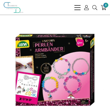
0
bars
user
search
light
light
light