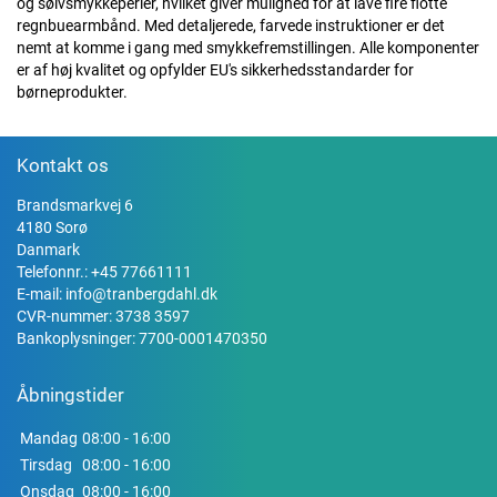
og sølvsmykkeperler, hvilket giver mulighed for at lave fire flotte
regnbuearmbånd. Med detaljerede, farvede instruktioner er det
nemt at komme i gang med smykkefremstillingen. Alle komponenter
er af høj kvalitet og opfylder EU's sikkerhedsstandarder for
børneprodukter.
Kontakt os
Brandsmarkvej 6
4180 Sorø
Danmark
Telefonnr.:
+45 77661111
E-mail:
info@tranbergdahl.dk
CVR-nummer: 3738 3597
Bankoplysninger: 7700-0001470350
Åbningstider
Mandag
08:00 - 16:00
Tirsdag
08:00 - 16:00
Onsdag
08:00 - 16:00