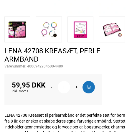
LENA 42708 KREASÆT, PERLE
ARMBÅND
Varenummer:
4006942904600-4489
59,95 DKK
-
+
inkl. moms
LENA 42708 Kreasæt til perlearmbånd er det perfekte sæt for børn
fra 8 år, der ønsker at skabe deres egne, farverige armbånd. Sættet
indeholder gennemsigtige og farvede perler, bogstavperler, charms