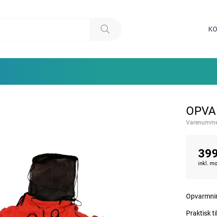
KO
OPVA
Varenumme
399
inkl. 
Opvarmning
Praktisk ti