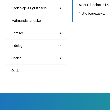
50 stk. kinahatte i 5 
Sportpleje & Førsthjælp
1 stk. bæretaske.
Målmandshandsker
Bamser
Indeleg
Udeleg
Outlet