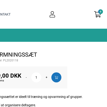
0
user
NTAKT
light
RMNINGSSÆT
r:
PL2020118
,00 DKK
-
+
moms
ssættet er ideelt til træning og opvarmning af grupper.
l at organisere deltagere.