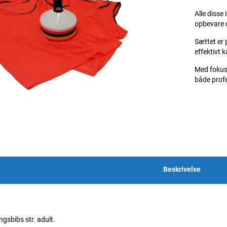
Alle disse
opbevare o
Sættet er 
effektivt k
Med fokus 
både profe
Beskrivelse
ngsbibs str. adult.