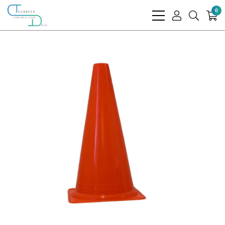
0
bars
user
search
light
light
light