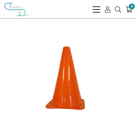
0
bars
user
search
light
light
light