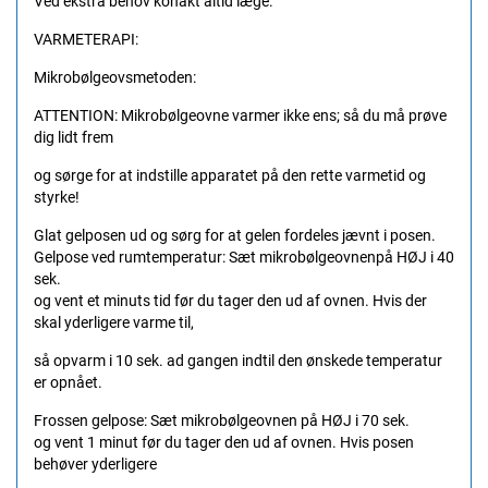
Ved ekstra behov konakt altid læge.
VARMETERAPI:
Mikrobølgeovsmetoden:
ATTENTION: Mikrobølgeovne varmer ikke ens; så du må prøve
dig lidt frem
og sørge for at indstille apparatet på den rette varmetid og
styrke!
Glat gelposen ud og sørg for at gelen fordeles jævnt i posen.
Gelpose ved rumtemperatur: Sæt mikrobølgeovnenpå HØJ i 40
sek.
og vent et minuts tid før du tager den ud af ovnen. Hvis der
skal yderligere varme til,
så opvarm i 10 sek. ad gangen indtil den ønskede temperatur
er opnået.
Frossen gelpose: Sæt mikrobølgeovnen på HØJ i 70 sek.
og vent 1 minut før du tager den ud af ovnen. Hvis posen
behøver yderligere