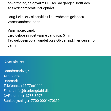
opvarmning, da opvarm i 10 sek. ad gangen, indtil den
ønskede temperatur er opnået.
Brug f.eks. et viskestykke til at svøbe om gelposen.
Varmtvandsmetoden:
Varm noget vand.
Læg gelposen i det varme vand i ca. 5 min.
Tag gelposen op af vandet og svøb den ind, hvis den er for
varm.
Kontakt os
Brandsmarkvej 6
4180 Sorø
Danmark
Telefonnr.:
+45 77661111
E-mail:
info@tranbergdahl.dk
CVR-nummer: 3738 3597
Bankoplysninger: 7700-0001470350