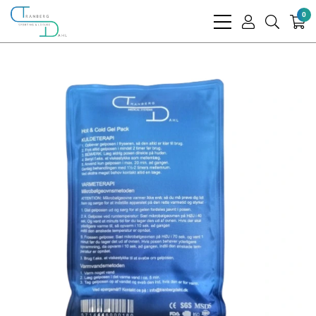
0
bars
user
search
light
light
light