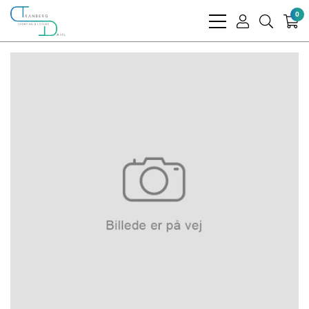
0
bars
user
search
light
light
light