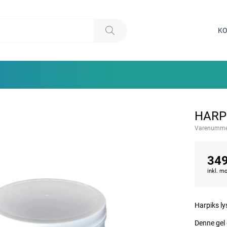
KO
HARPI
Varenumme
349
inkl. 
Harpiks ly
Denne gel 