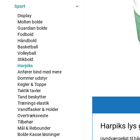
Sport
Display
Molten bolde
Guardian bolde
Fodbold
Håndbold
Basketball
Volleyball
Stikbold
Harpiks
Anfører bind med mere
Dommer udstyr
Kegler & Toppe
Taktik tavler
Tand beskytter
Trænings elastik
Vandflasker & Holder
Overtræksveste
Tilbehør
Harpiks lys 
Mål & Rebounder
Bolde Kasse løsninger
Uundværgeligt til hå