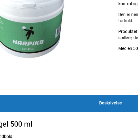
kontrol og
Den er nem
forhold.
Produktet 
spillere, d
Med en 500
Beskrivelse
gel 500 ml
ndbold.