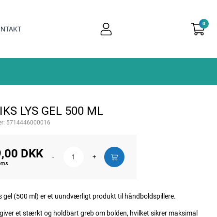
0
user
NTAKT
light
KS LYS GEL 500 ML
r:
5714446000016
,00 DKK
-
+
moms
s gel (500 ml) er et uundværligt produkt til håndboldspillere.
giver et stærkt og holdbart greb om bolden, hvilket sikrer maksimal