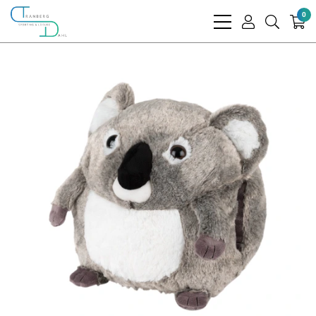
0
bars
user
search
light
light
light