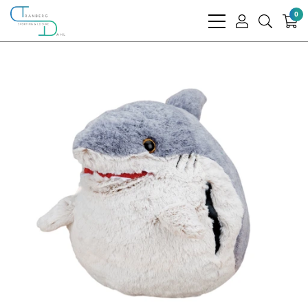
0
bars
user
search
light
light
light