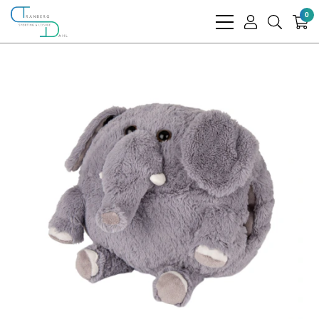
0
bars
user
search
light
light
light