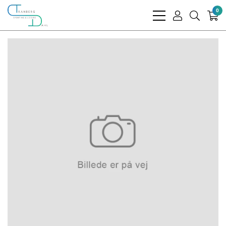
0
bars
user
search
light
light
light