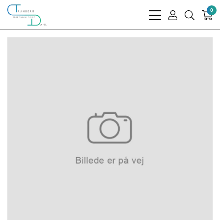
0
bars
user
search
light
light
light