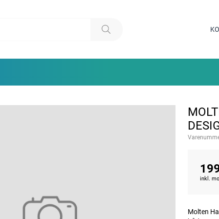
KO
MOLT
DESI
Varenumme
199
inkl. 
Molten Han