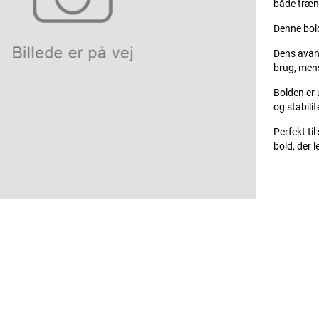
både træn
Denne bold
Dens avanc
brug, mens
Bolden er 
og stabilit
Perfekt til
bold, der 