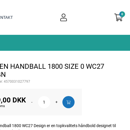
0
user
NTAKT
light
EN HANDBALL 1800 SIZE 0 WC27
GN
r:
4570031027797
,00 DKK
-
+
moms
dball 1800 WC27 Design er en topkvalitets håndbold designet til