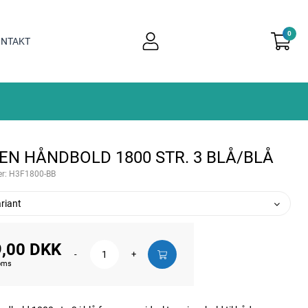
0
user
NTAKT
light
EN HÅNDBOLD 1800 STR. 3 BLÅ/BLÅ
r:
H3F1800-BB
riant
,00 DKK
-
+
moms