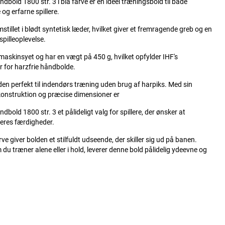
dbold 1800 str. 3 i blå farve er en ideel træningsbold til både
og erfarne spillere.
mstillet i blødt syntetisk læder, hvilket giver et fremragende greb og en
spilleoplevelse.
maskinsyet og har en vægt på 450 g, hvilket opfylder IHF's
 for harzfrie håndbolde.
den perfekt til indendørs træning uden brug af harpiks. Med sin
konstruktion og præcise dimensioner er
dbold 1800 str. 3 et pålideligt valg for spillere, der ønsker at
eres færdigheder.
rve giver bolden et stilfuldt udseende, der skiller sig ud på banen.
du træner alene eller i hold, leverer denne bold pålidelig ydeevne og