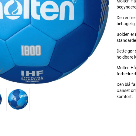
Molten Hån
begyndere 
Den er fre
behagelig 
Bolden er 
standarder
Dette gør 
holdbare 
Molten Hån
forbedre d
Den blå fa
Uanset om 
komfort.