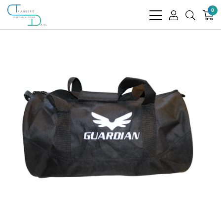
0
bars
user
search
light
light
light