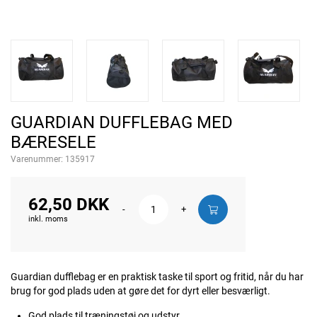
GUARDIAN DUFFLEBAG MED
BÆRESELE
Varenummer:
135917
62,50 DKK
-
+
inkl. moms
Guardian dufflebag er en praktisk taske til sport og fritid, når du har
brug for god plads uden at gøre det for dyrt eller besværligt.
God plads til træningstøj og udstyr