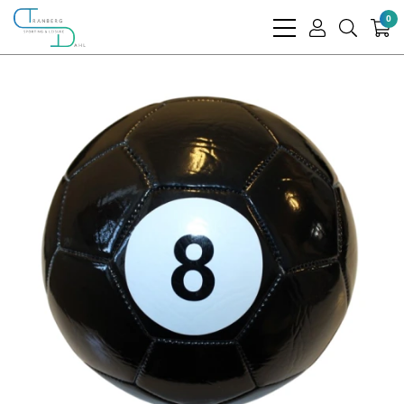
0
bars
user
search
light
light
light