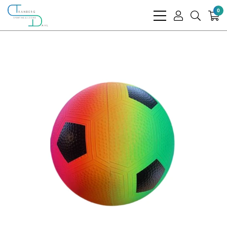
0
bars
user
search
light
light
light