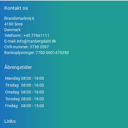
Kontakt os
Brandsmarkvej 6
4180 Sorø
Danmark
Telefonnr.:
+45 77661111
E-mail:
info@tranbergdahl.dk
CVR-nummer: 3738 3597
Bankoplysninger: 7700-0001470350
Åbningstider
Mandag
08:00 - 16:00
Tirsdag
08:00 - 16:00
Onsdag
08:00 - 16:00
Torsdag
08:00 - 16:00
Fredag
08:00 - 15:00
Links