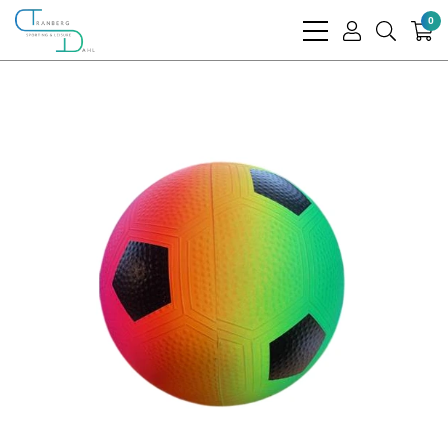
0
bars
user
search
light
light
light