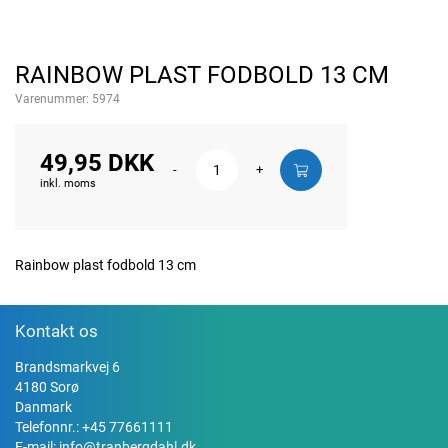
RAINBOW PLAST FODBOLD 13 CM
Varenummer:
5974
49,95 DKK
-
+
inkl. moms
Rainbow plast fodbold 13 cm
Kontakt os
Brandsmarkvej 6
4180 Sorø
Danmark
Telefonnr.:
+45 77661111
E-mail:
info@tranbergdahl.dk