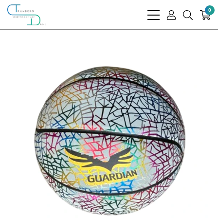
0
bars
user
search
light
light
light