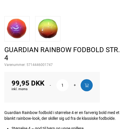
GUARDIAN RAINBOW FODBOLD STR.
4
Varenummer:
5714446001747
99,95 DKK
-
+
inkl. moms
Guardian Rainbow fodbold i størrelse 4 er en farverig bold med et
blankt rainbow-look, der skiller sig ud fra de klassiske fodbolde.
Størrelse 4 – god til børn og unge spillere