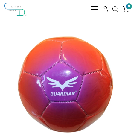
0
bars
user
search
light
light
light