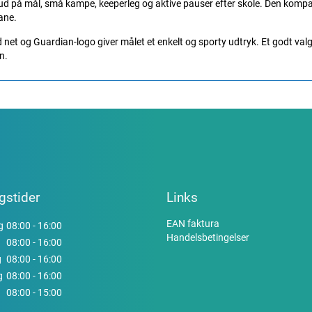
skud på mål, små kampe, keeperleg og aktive pauser efter skole. Den kompa
ane.
net og Guardian-logo giver målet et enkelt og sporty udtryk. Et godt valg t
n.
gstider
Links
EAN faktura
g
08:00 - 16:00
Handelsbetingelser
08:00 - 16:00
g
08:00 - 16:00
g
08:00 - 16:00
08:00 - 15:00