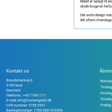
Målet er oplagt til 
skulle bruge en hel b
Det sorte design med 
lidt oftere i hverdage
Kontakt os
Åbnin
Brandsmarkvej 6
Manda
4180 Sorø
Tirsdag
Danmark
Onsda
Telefonnr.:
+45 77661111
Torsda
E-mail:
info@tranbergdahl.dk
Fredag
CVR-nummer: 3738 3597
Bankoplysninger: 7700-0001470350