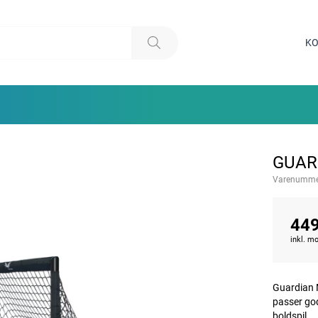
KO
GUARD
Varenumme
449
inkl. 
Guardian M
passer god
boldspil.