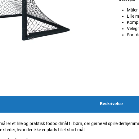
Måler 
Lille 
Kompak
Velegn
Sort d
Beskrivelse
l er et lille og praktisk fodboldmål til børn, der gerne vil spille derhje
steder, hvor der ikke er plads til et stort mål.