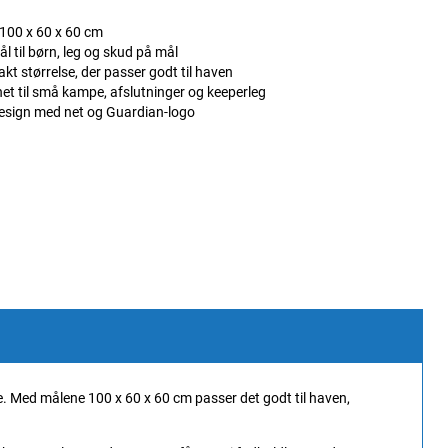
100 x 60 x 60 cm
mål til børn, leg og skud på mål
t størrelse, der passer godt til haven
et til små kampe, afslutninger og keeperleg
esign med net og Guardian-logo
mme. Med målene 100 x 60 x 60 cm passer det godt til haven,