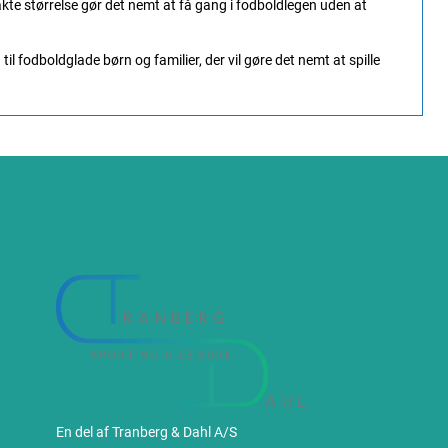
kte størrelse gør det nemt at få gang i fodboldlegen uden at
il fodboldglade børn og familier, der vil gøre det nemt at spille
En del af Tranberg & Dahl A/S