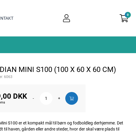
0
user
NTAKT
light
IAN MINI S100 (100 X 60 X 60 CM)
r:
6063
,00 DKK
-
+
moms
ini S100 er et kompakt mål til børn og fodboldleg derhjemme. Det
t til haven, gården eller andre steder, hvor der skal være plads til