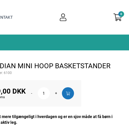
0
user
NTAKT
light
DIAN MINI HOOP BASKETSTANDER
r:
6100
,00 DKK
-
+
moms
 mere tilgængeligt i hverdagen og er en sjov måde at få børn i
aktiv leg.