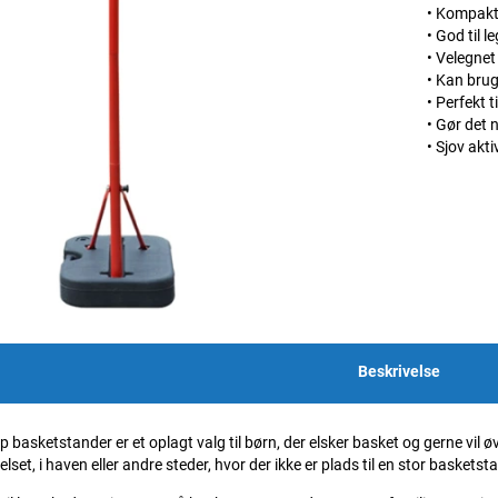
• Kompakt 
• God til 
• Velegnet 
• Kan bru
• Perfekt 
• Gør det 
• Sjov akti
Beskrivelse
asketstander er et oplagt valg til børn, der elsker basket og gerne vil
set, i haven eller andre steder, hvor der ikke er plads til en stor basketst