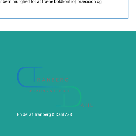
er børn mulighed for at træne boldkontrol, præcision og
En del af Tranberg & Dahl A/S