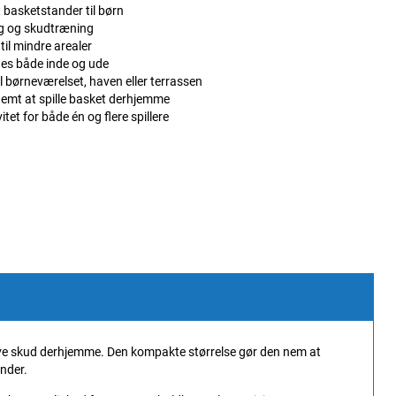
basketstander til børn
leg og skudtræning
til mindre arealer
ges både inde og ude
til børneværelset, haven eller terrassen
nemt at spille basket derhjemme
vitet for både én og flere spillere
 øve skud derhjemme. Den kompakte størrelse gør den nem at
ander.