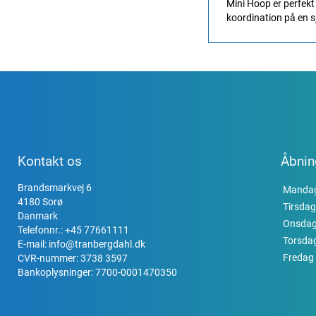
Mini Hoop er perfekt
koordination på en s
Kontakt os
Åbnin
Brandsmarkvej 6
Manda
4180 Sorø
Tirsdag
Danmark
Onsda
Telefonnr.:
+45 77661111
Torsda
E-mail:
info@tranbergdahl.dk
Fredag
CVR-nummer: 3738 3597
Bankoplysninger: 7700-0001470350