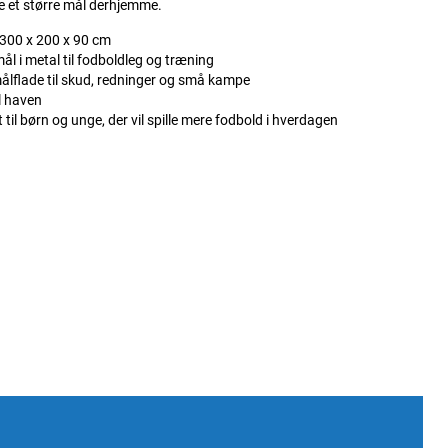
ve et større mål derhjemme.
 300 x 200 x 90 cm
l i metal til fodboldleg og træning
ålflade til skud, redninger og små kampe
l haven
 til børn og unge, der vil spille mere fodbold i hverdagen