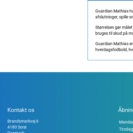
Guardian Mathias hav
afslutninger, spille
Størrelsen gør målet 
bruges til skud på må
Guardian Mathias er e
hverdagsfodbold, hvo
Kontakt os
Åbnin
Brandsmarkvej 6
Manda
4180 Sorø
Tirsdag