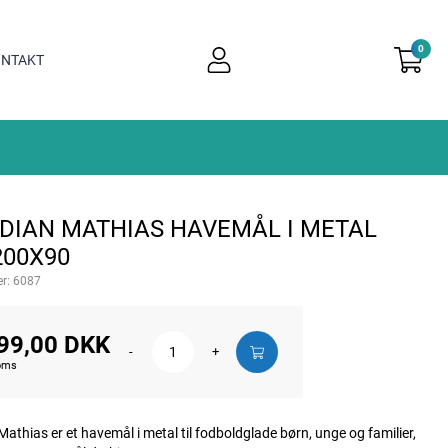
0
user
NTAKT
light
DIAN MATHIAS HAVEMÅL I METAL
200X90
r:
6087
99,00 DKK
-
+
moms
athias er et havemål i metal til fodboldglade børn, unge og familier,