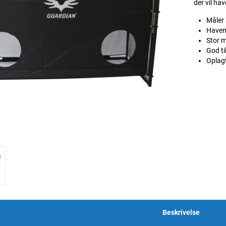
der vil ha
Måler
Havemå
Stor m
God ti
Oplagt
Beskrivelse