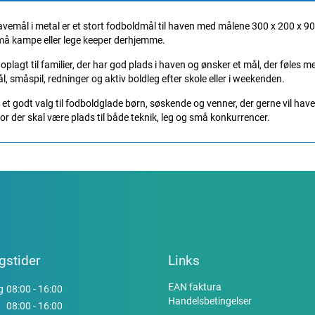
emål i metal er et stort fodboldmål til haven med målene 300 x 200 x 90 c
 små kampe eller lege keeper derhjemme.
oplagt til familier, der har god plads i haven og ønsker et mål, der føles
l, småspil, redninger og aktiv boldleg efter skole eller i weekenden.
t godt valg til fodboldglade børn, søskende og venner, der gerne vil have 
r der skal være plads til både teknik, leg og små konkurrencer.
gstider
Links
EAN faktura
g
08:00 - 16:00
Handelsbetingelser
08:00 - 16:00