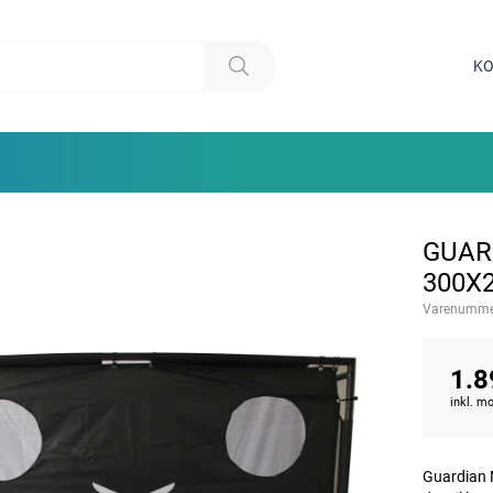
KO
GUAR
300X
Varenumme
1.8
inkl. 
Guardian M