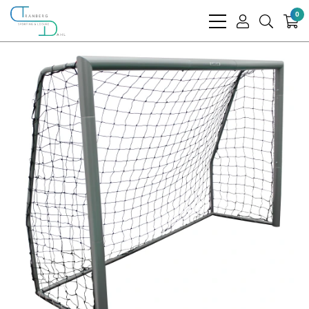
0
bars
user
search
light
light
light