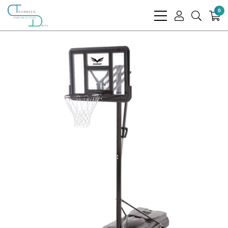
0
bars
user
search
light
light
light