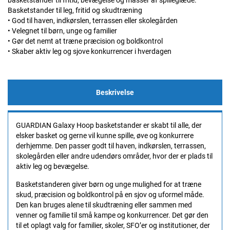
basketstander til fritid, bevægelse og masser af spilleglæde.
Basketstander til leg, fritid og skudtræning
• God til haven, indkørslen, terrassen eller skolegården
• Velegnet til børn, unge og familier
• Gør det nemt at træne præcision og boldkontrol
• Skaber aktiv leg og sjove konkurrencer i hverdagen
Beskrivelse
GUARDIAN Galaxy Hoop basketstander er skabt til alle, der
elsker basket og gerne vil kunne spille, øve og konkurrere
derhjemme. Den passer godt til haven, indkørslen, terrassen,
skolegården eller andre udendørs områder, hvor der er plads til
aktiv leg og bevægelse.
Basketstanderen giver børn og unge mulighed for at træne
skud, præcision og boldkontrol på en sjov og uformel måde.
Den kan bruges alene til skudtræning eller sammen med
venner og familie til små kampe og konkurrencer. Det gør den
til et oplagt valg for familier, skoler, SFO’er og institutioner, der