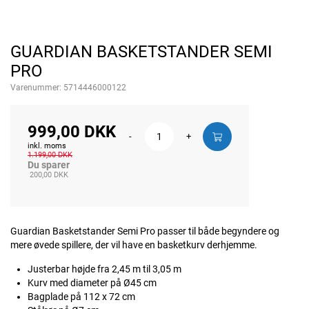
GUARDIAN BASKETSTANDER SEMI
PRO
Varenummer:
5714446000122
999,00 DKK
-
+
inkl. moms
1.199,00 DKK
Du sparer
200,00 DKK
Guardian Basketstander Semi Pro passer til både begyndere og
mere øvede spillere, der vil have en basketkurv derhjemme.
Justerbar højde fra 2,45 m til 3,05 m
Kurv med diameter på Ø45 cm
Bagplade på 112 x 72 cm