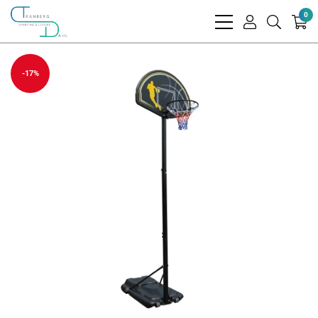
0
bars
user
search
light
light
light
-17%