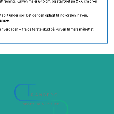
kettræning. Kurven måler Ø45 cm, og stålrøret på Ø7,6 cm giver
ilt under spil. Det gør den oplagt til indkørslen, haven,
 kampe.
 i hverdagen – fra de første skud på kurven til mere målrettet