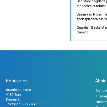
Den store bagplade p
standeren et robust 
Basen kan fyldes med
sportspladsen eller 
Guardian Basketstande
træning.
Kontakt os
Åbnin
Brandsmarkvej 6
Manda
4180 Sorø
Tirsdag
Danmark
Onsda
Telefonnr.:
+45 77661111