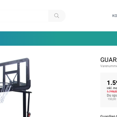
KO
GUAR
Varenumme
1.5
inkl. 
1.749,0
Du sp
150,00
Guardian B