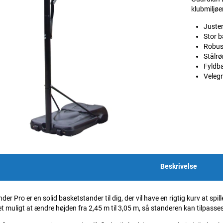
klubmiljøer
Juster
Stor 
Robus
Stålrø
Fyldba
Velegn
Beskrivelse
r Pro er en solid basketstander til dig, der vil have en rigtig kurv at spill
t muligt at ændre højden fra 2,45 m til 3,05 m, så standeren kan tilpasses