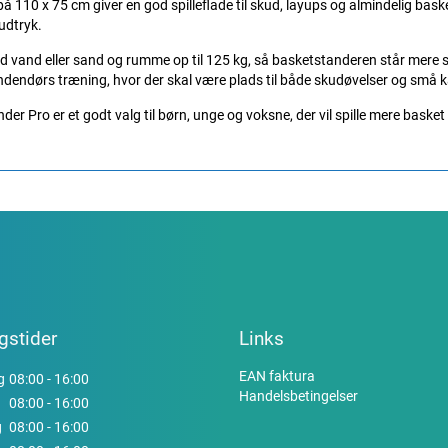
å 110 x 75 cm giver en god spilleflade til skud, layups og almindelig bas
udtryk.
 vand eller sand og rumme op til 125 kg, så basketstanderen står mere stab
indendørs træning, hvor der skal være plads til både skudøvelser og små
r Pro er et godt valg til børn, unge og voksne, der vil spille mere basket
gstider
Links
EAN faktura
g
08:00 - 16:00
Handelsbetingelser
08:00 - 16:00
g
08:00 - 16:00