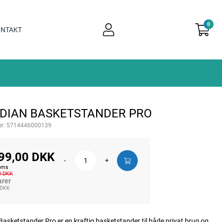
0
user
NTAKT
light
DIAN BASKETSTANDER PRO
r:
5714446000139
99,00 DKK
-
+
moms
0 DKK
arer
 DKK
asketstander Pro er en kraftig basketstander til både privat brug og