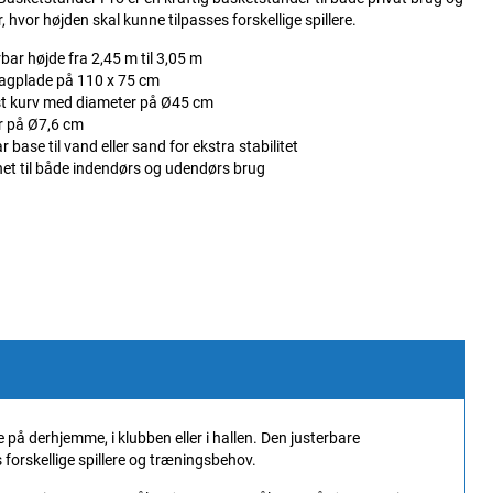
, hvor højden skal kunne tilpasses forskellige spillere.
bar højde fra 2,45 m til 3,05 m
bagplade på 110 x 75 cm
t kurv med diameter på Ø45 cm
r på Ø7,6 cm
r base til vand eller sand for ekstra stabilitet
et til både indendørs og udendørs brug
e på derhjemme, i klubben eller i hallen. Den justerbare
 forskellige spillere og træningsbehov.