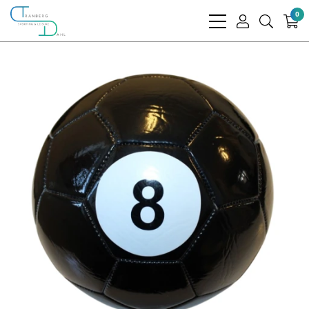
0
bars
user
search
light
light
light