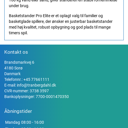
160 kg vand eller sand, giver standeren en stabil fornemmelse
under brug.
Basketstander Pro Elite er et oplagt valg til familier og
basketglade spillere, der ønsker en justerbar basketstander
med høj kvalitet, robust opbygning og god plads til mange
timers spil.
Kontakt os
Brandsmarkvej 6
4180 Sorø
Danmark
Telefonnr.:
+45 77661111
E-mail:
info@tranbergdahl.dk
CVR-nummer: 3738 3597
Bankoplysninger: 7700-0001470350
Åbningstider
Mandag
08:00 - 16:00