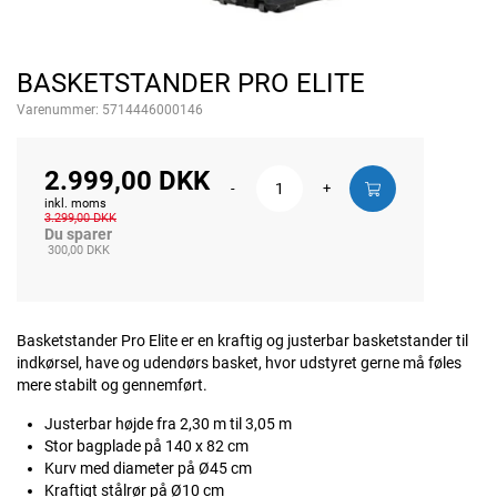
BASKETSTANDER PRO ELITE
Varenummer:
5714446000146
2.999,00 DKK
-
+
inkl. moms
3.299,00 DKK
Du sparer
300,00 DKK
Basketstander Pro Elite er en kraftig og justerbar basketstander til
indkørsel, have og udendørs basket, hvor udstyret gerne må føles
mere stabilt og gennemført.
Justerbar højde fra 2,30 m til 3,05 m
Stor bagplade på 140 x 82 cm
Kurv med diameter på Ø45 cm
Kraftigt stålrør på Ø10 cm