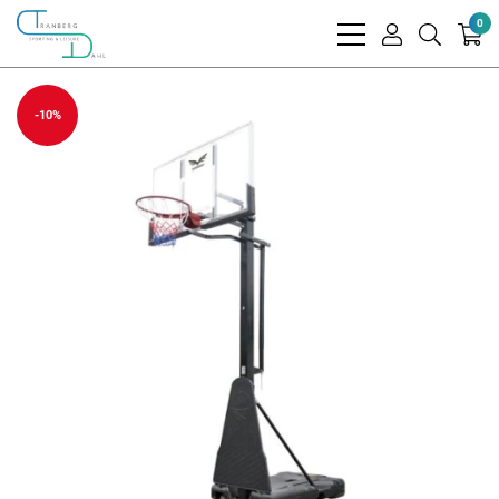
0
bars
user
search
light
light
light
-10%