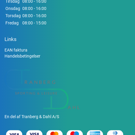
Tirsdag
08:00 - 16:00
Onsdag
08:00 - 16:00
Torsdag
08:00 - 16:00
Fredag
08:00 - 15:00
Links
EAN faktura
Handelsbetingelser
En del af Tranberg & Dahl A/S