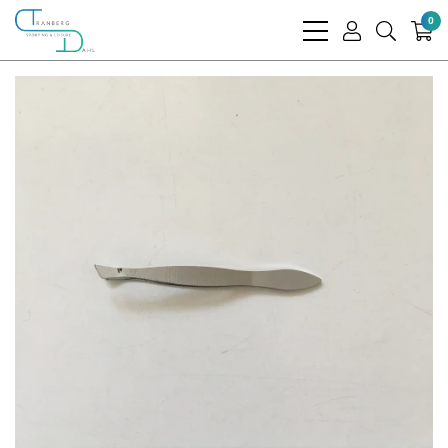
0
bars
user
search
light
light
light