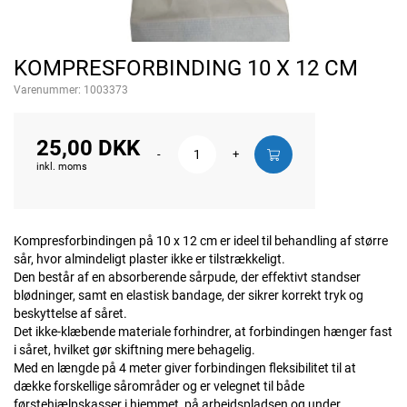
KOMPRESFORBINDING 10 X 12 CM
Varenummer:
1003373
25,00 DKK
-
+
inkl. moms
Kompresforbindingen på 10 x 12 cm er ideel til behandling af større
sår, hvor almindeligt plaster ikke er tilstrækkeligt.
Den består af en absorberende sårpude, der effektivt standser
blødninger, samt en elastisk bandage, der sikrer korrekt tryk og
beskyttelse af såret.
Det ikke-klæbende materiale forhindrer, at forbindingen hænger fast
i såret, hvilket gør skiftning mere behagelig.
Med en længde på 4 meter giver forbindingen fleksibilitet til at
dække forskellige sårområder og er velegnet til både
førstehjælpskasser i hjemmet, på arbejdspladsen og under