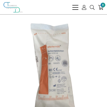
0
bars
user
search
light
light
light