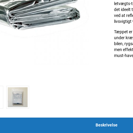
letvægts-t
det ideelt
ved at ref
livsvigtigt
Tæppet er 
under kræv
bilen, ryg
men effekt
must-have 
Beskrivelse