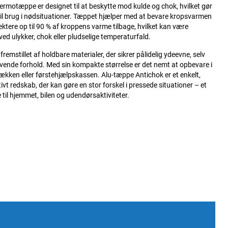
ermotæppe er designet til at beskytte mod kulde og chok, hvilket gør
 til brug i nødsituationer. Tæppet hjælper med at bevare kropsvarmen
lektere op til 90 % af kroppens varme tilbage, hvilket kan være
 ved ulykker, chok eller pludselige temperaturfald.
fremstillet af holdbare materialer, der sikrer pålidelig ydeevne, selv
ende forhold. Med sin kompakte størrelse er det nemt at opbevare i
sækken eller førstehjælpskassen. Alu-tæppe Antichok er et enkelt,
ivt redskab, der kan gøre en stor forskel i pressede situationer – et
til hjemmet, bilen og udendørsaktiviteter.