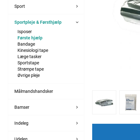
Sport
Sportpleje & Førsthjælp
Isposer
Første hjælp
Bandage
Kinesiologi tape
Læge tasker
Sportstape
Strømpe tape
Øvrige pleje
Målmandshandsker
Bamser
Indeleg
Udeleg