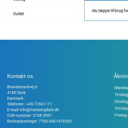
Alu tæppe til brug f
Outlet
Kontakt os
Åbnin
Brandsmarkvej 6
Manda
4180 Sorø
Tirsdag
Danmark
Onsda
Telefonnr.:
+45 77661111
Torsda
E-mail:
info@tranbergdahl.dk
Fredag
CVR-nummer: 3738 3597
Bankoplysninger: 7700-0001470350