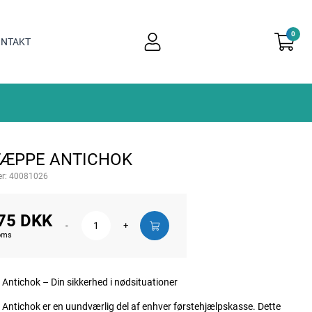
0
user
NTAKT
light
TÆPPE ANTICHOK
r:
40081026
75 DKK
-
+
moms
Antichok – Din sikkerhed i nødsituationer
Antichok er en uundværlig del af enhver førstehjælpskasse. Dette