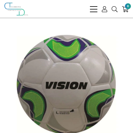
0
bars
user
search
light
light
light