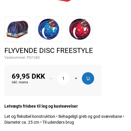
FLYVENDE DISC FREESTYLE
Varenummer:
PG1380
69,95 DKK
-
+
inkl. moms
Letvægts frisbee til leg og kasteøvelser
Let og fleksibel konstruktion • Behageligt greb og god svævebane •
Diameter ca. 25 cm • Til udendørs brug