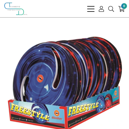
0
bars
user
search
light
light
light