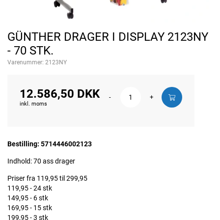
GÜNTHER DRAGER I DISPLAY 2123NY
- 70 STK.
Varenummer:
2123NY
12.586,50 DKK
-
+
inkl. moms
Bestilling: 5714446002123
Indhold: 70 ass drager
Priser fra 119,95 til 299,95
119,95 - 24 stk
149,95 - 6 stk
169,95 - 15 stk
199,95 - 3 stk