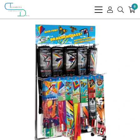
0
bars
user
search
light
light
light