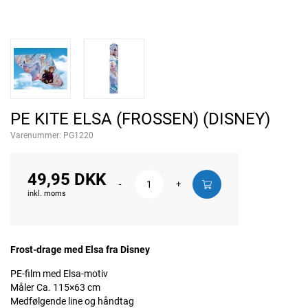
PE KITE ELSA (FROSSEN) (DISNEY)
Varenummer:
PG1220
49,95 DKK
-
+
inkl. moms
Frost-drage med Elsa fra Disney
PE-film med Elsa-motiv
Måler Ca. 115×63 cm
Medfølgende line og håndtag