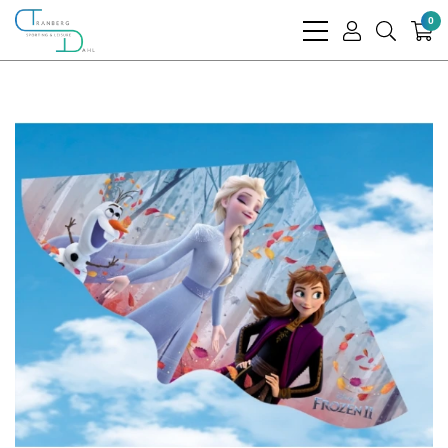
0
bars
user
search
light
light
light