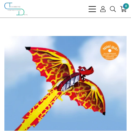
0
bars
user
search
light
light
light