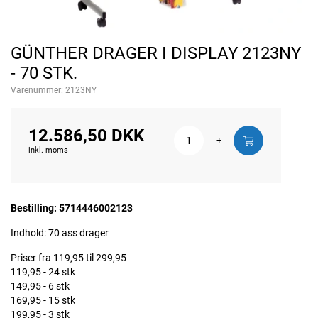
GÜNTHER DRAGER I DISPLAY 2123NY
- 70 STK.
Varenummer:
2123NY
12.586,50 DKK
-
+
inkl. moms
Bestilling: 5714446002123
Indhold: 70 ass drager
Priser fra 119,95 til 299,95
119,95 - 24 stk
149,95 - 6 stk
169,95 - 15 stk
199,95 - 3 stk