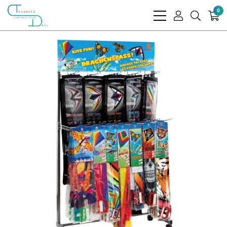
0
bars
user
search
light
light
light