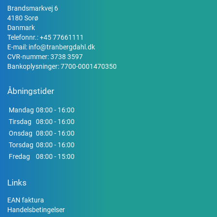
Brandsmarkvej 6
4180 Sorø
Danmark
Telefonnr.:
+45 77661111
E-mail:
info@tranbergdahl.dk
CVR-nummer: 3738 3597
Bankoplysninger: 7700-0001470350
Åbningstider
Mandag
08:00 - 16:00
Tirsdag
08:00 - 16:00
Onsdag
08:00 - 16:00
Torsdag
08:00 - 16:00
Fredag
08:00 - 15:00
Links
EAN faktura
Handelsbetingelser