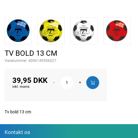
TV BOLD 13 CM
Varenummer:
4006149506027
39,95 DKK
-
+
inkl. moms
Tv bold 13 cm
Kontakt os