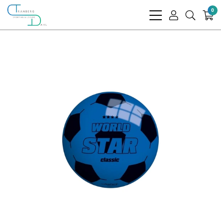
0
bars
user
search
light
light
light