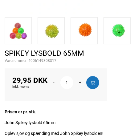
SPIKEY LYSBOLD 65MM
Varenummer:
4006149308317
29,95 DKK
-
+
inkl. moms
Prisen er pr. stk.
John Spikey lysbold 65mm
Oplev sjov og spænding med John Spikey lysbolden!