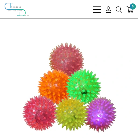
0
bars
user
search
light
light
light