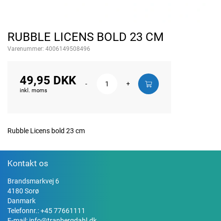
RUBBLE LICENS BOLD 23 CM
Varenummer:
4006149508496
49,95 DKK
-
+
inkl. moms
Rubble Licens bold 23 cm
Kontakt os
Brandsmarkvej 6
4180 Sorø
Danmark
Telefonnr.:
+45 77661111
E-mail:
info@tranbergdahl.dk