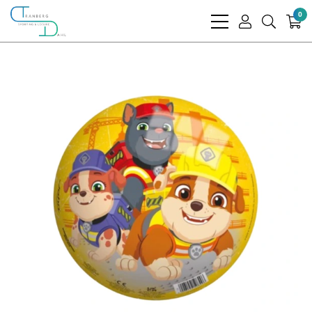
0
bars
user
search
light
light
light