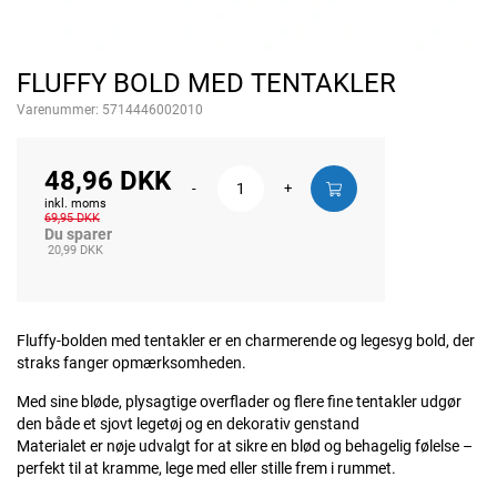
FLUFFY BOLD MED TENTAKLER
Varenummer:
5714446002010
48,96 DKK
-
+
inkl. moms
69,95 DKK
Du sparer
20,99 DKK
Fluffy-bolden med tentakler er en charmerende og legesyg bold, der
straks fanger opmærksomheden.
Med sine bløde, plysagtige overflader og flere fine tentakler udgør
den både et sjovt legetøj og en dekorativ genstand
Materialet er nøje udvalgt for at sikre en blød og behagelig følelse –
perfekt til at kramme, lege med eller stille frem i rummet.