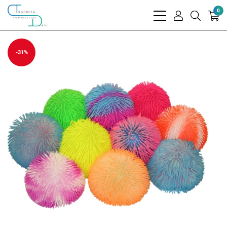
0
bars
user
search
light
light
light
-31%