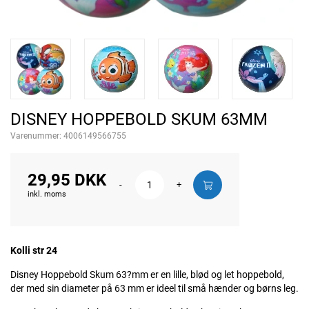
DISNEY HOPPEBOLD SKUM 63MM
Varenummer:
4006149566755
29,95 DKK
-
+
inkl. moms
Kolli str 24
Disney Hoppebold Skum 63?mm er en lille, blød og let hoppebold,
der med sin diameter på 63 mm er ideel til små hænder og børns leg.