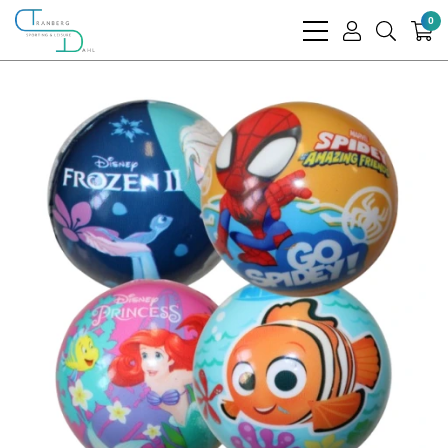
0
bars
user
search
light
light
light