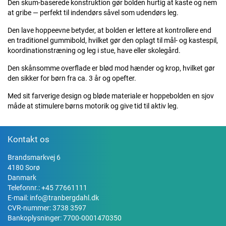
Den skum-baserede konstruktion gør bolden hurtig at kaste og nem
at gribe — perfekt til indendørs såvel som udendørs leg.
Den lave hoppeevne betyder, at bolden er lettere at kontrollere end
en traditionel gummibold, hvilket gør den oplagt til mål- og kastespil,
koordinationstræning og leg i stue, have eller skolegård.
Den skånsomme overflade er blød mod hænder og krop, hvilket gør
den sikker for børn fra ca. 3 år og opefter.
Med sit farverige design og bløde materiale er hoppebolden en sjov
måde at stimulere børns motorik og give tid til aktiv leg.
Kontakt os
Brandsmarkvej 6
4180 Sorø
Danmark
Telefonnr.:
+45 77661111
E-mail:
info@tranbergdahl.dk
CVR-nummer: 3738 3597
Bankoplysninger: 7700-0001470350