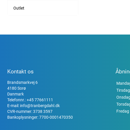
Outlet
Kontakt os
Åbnin
Brandsmarkvej 6
Manda
4180 Sorø
Tirsdag
Danmark
Onsda
Telefonnr.:
+45 77661111
Torsda
E-mail:
info@tranbergdahl.dk
Fredag
CVR-nummer: 3738 3597
Bankoplysninger: 7700-0001470350