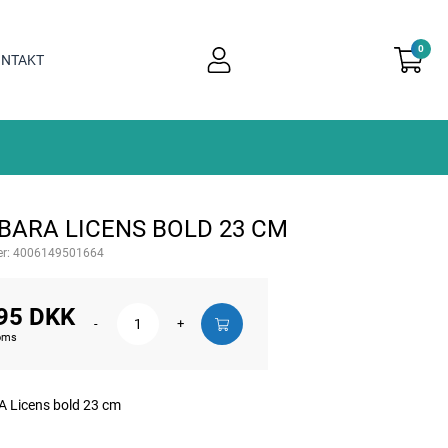
0
user
NTAKT
light
BARA LICENS BOLD 23 CM
r:
4006149501664
95 DKK
-
+
moms
 Licens bold 23 cm