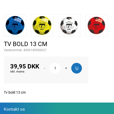
TV BOLD 13 CM
Varenummer:
4006149506027
39,95 DKK
-
+
inkl. moms
Tv bold 13 cm
Kontakt os