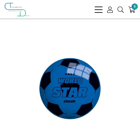
0
bars
user
search
light
light
light