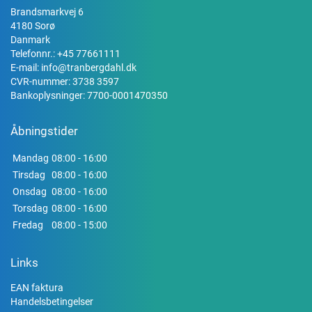
Brandsmarkvej 6
4180 Sorø
Danmark
Telefonnr.:
+45 77661111
E-mail:
info@tranbergdahl.dk
CVR-nummer: 3738 3597
Bankoplysninger: 7700-0001470350
Åbningstider
Mandag
08:00 - 16:00
Tirsdag
08:00 - 16:00
Onsdag
08:00 - 16:00
Torsdag
08:00 - 16:00
Fredag
08:00 - 15:00
Links
EAN faktura
Handelsbetingelser