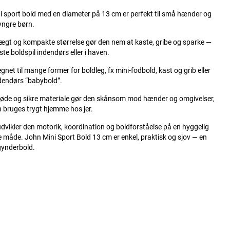
 sport bold med en diameter på 13 cm er perfekt til små hænder og
 yngre børn.
ægt og kompakte størrelse gør den nem at kaste, gribe og sparke —
ørste boldspil indendørs eller i haven.
egnet til mange former for boldleg, fx mini-fodbold, kast og grib eller
dendørs “babybold”.
løde og sikre materiale gør den skånsom mod hænder og omgivelser,
 bruges trygt hjemme hos jer.
dvikler den motorik, koordination og boldforståelse på en hyggelig
 måde. John Mini Sport Bold 13 cm er enkel, praktisk og sjov — en
gynderbold.