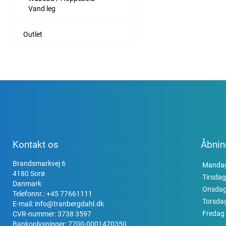
Vand leg
Outlet
Kontakt os
Åbnin
Brandsmarkvej 6
Manda
4180 Sorø
Tirsdag
Danmark
Onsda
Telefonnr.:
+45 77661111
Torsda
E-mail:
info@tranbergdahl.dk
Fredag
CVR-nummer: 3738 3597
Bankoplysninger: 7700-0001470350