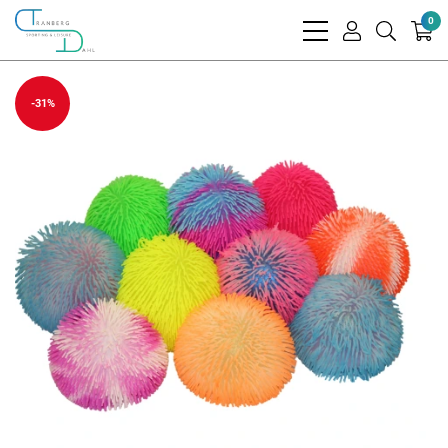
0
bars
user
search
light
light
light
-31%