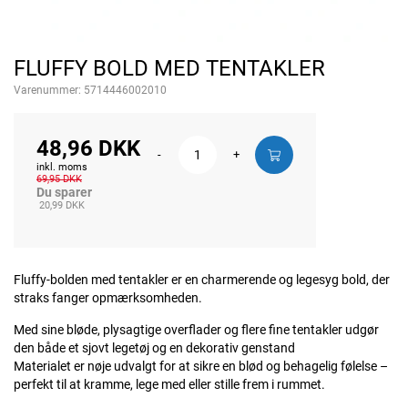
FLUFFY BOLD MED TENTAKLER
Varenummer:
5714446002010
48,96 DKK
-
+
inkl. moms
69,95 DKK
Du sparer
20,99 DKK
Fluffy-bolden med tentakler er en charmerende og legesyg bold, der
straks fanger opmærksomheden.
Med sine bløde, plysagtige overflader og flere fine tentakler udgør
den både et sjovt legetøj og en dekorativ genstand
Materialet er nøje udvalgt for at sikre en blød og behagelig følelse –
perfekt til at kramme, lege med eller stille frem i rummet.