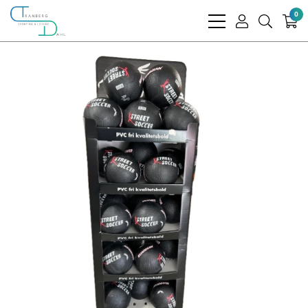
0
bars
user
search
light
light
light